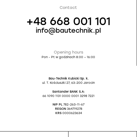
Contact
+48 668 001 101
info@bautechnik.pl
Opening hours
Pon - Pt w godzinach 8:00 – 16:00
Bau-Technik Kubicki Sp. k.
ul. T. Kościuszki 27, 63-200 Jarocin
Santander BANK S.A:
66 1090 1131 0000 0001 3298 7221
NIP PL
782-263-11-67
REGON
364719278
KRS
0000623634