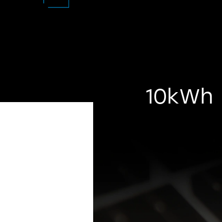
Ciepła,
Klimatyzacje
10kWh