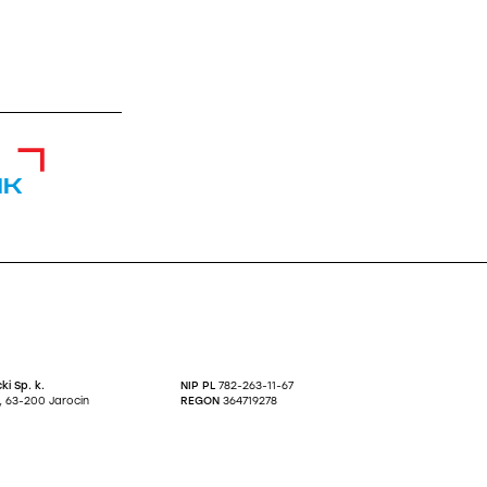
ik
ki Sp. k.
NIP PL
782-263-11-67
27, 63-200 Jarocin
REGON
364719278
KRS
0000623634
.A:
0 0001 3298 7221