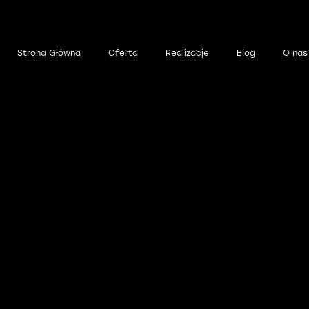
wigacja
Strona Główna
Oferta
Realizacje
Blog
O nas
ówna