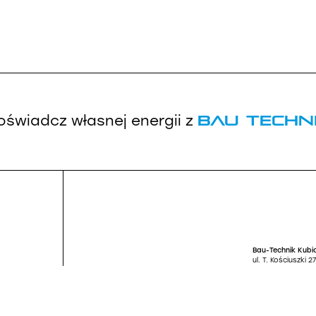
Bau Techn
oświadcz własnej energii
z
Bau-Technik Kubic
ul. T. Kościuszki 
Santander BANK S
66 1090 1131 000