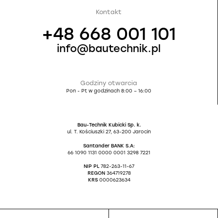
Kontakt
+48 668 001 101
info@bautechnik.pl
Godziny otwarcia
Pon - Pt w godzinach 8:00 – 16:00
Bau-Technik Kubicki Sp. k.
ul. T. Kościuszki 27, 63-200 Jarocin
Santander BANK S.A:
66 1090 1131 0000 0001 3298 7221
NIP PL
782-263-11-67
REGON
364719278
KRS
0000623634