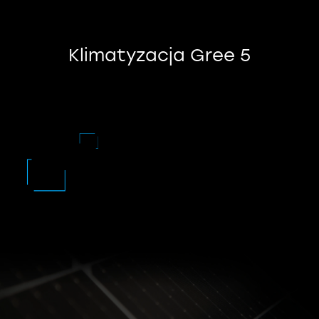
Fotowoltaika,
Pompy
Klimatyzacja Gree 5
Ciepła,
Klimatyzacje